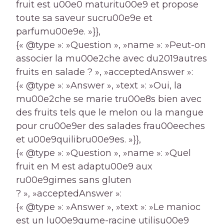
fruit est u00e0 maturitu00e9 et propose
toute sa saveur sucru00e9e et
parfumu00e9e. »}},
{« @type »: »Question », »name »: »Peut-on
associer la mu00e2che avec du2019autres
fruits en salade ? », »acceptedAnswer »:
{« @type »: »Answer », »text »: »Oui, la
mu00e2che se marie tru00e8s bien avec
des fruits tels que le melon ou la mangue
pour cru00e9er des salades frau00eeches
et u00e9quilibru00e9es. »}},
{« @type »: »Question », »name »: »Quel
fruit en M est adaptu00e9 aux
ru00e9gimes sans gluten
? », »acceptedAnswer »:
{« @type »: »Answer », »text »: »Le manioc
est un lu00e9gume-racine utilisu00e9