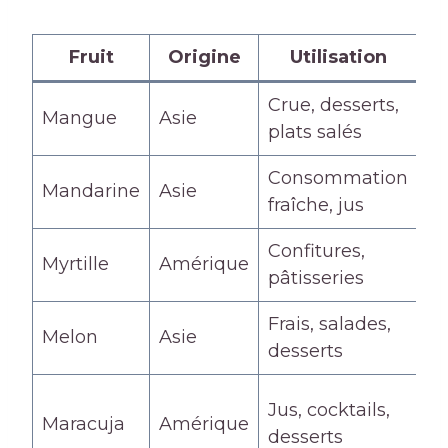
Fruit
Origine
Utilisation
Crue, desserts,
Av
Mangue
Asie
plats salés
s
Consommation
N
Mandarine
Asie
fraîche, jus
à 
Confitures,
Ju
Myrtille
Amérique
pâtisseries
s
Frais, salades,
Ju
Melon
Asie
desserts
s
To
Jus, cocktails,
Maracuja
Amérique
l’
desserts