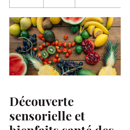
(i
Découverte
sensorielle et
bienfaits santé des