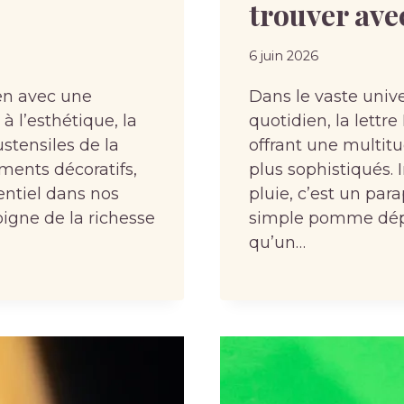
trouver avec
6 juin 2026
ien avec une
Dans le vaste univ
à l’esthétique, la
quotidien, la lettr
ustensiles de la
offrant une multitu
ments décoratifs,
plus sophistiqués. 
entiel dans nos
pluie, c’est un par
oigne de la richesse
simple pomme dépo
qu’un…