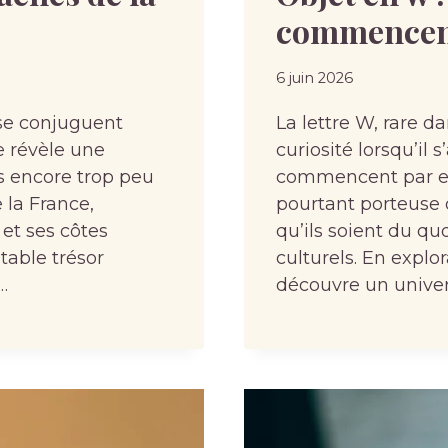
commencen
6 juin 2026
se conjuguent
La lettre W, rare d
se révèle une
curiosité lorsqu’il 
s encore trop peu
commencent par ell
 la France,
pourtant porteuse 
et ses côtes
qu’ils soient du q
table trésor
culturels. En explo
…
découvre un univers