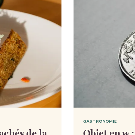
GASTRONOMIE
achés de la
Objet en w :