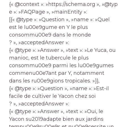
{« @context »: »https://schema.org », »@typ
e »: »FAQPage », »mainEntity »:
[{« @type »: »Question », »name »: »Quel
est le lu00e9gume en Y le plus
consommu00e9 dans le monde
? », »acceptedAnswer »:
{« @type »: »Answer », »text »: »Le Yuca, ou
manioc, est le tubercule le plus
consommu00e9 parmi les lu00e9gumes
commenu00e7ant par Y, notamment
dans les ru00e9gions tropicales. »}},
{« @type »: »Question », »name »: »Est-il
facile de cultiver le Yacon chez soi
? », »acceptedAnswer »:
{« @type »: »Answer », »text »: »Oui, le
Yacon su2019adapte bien aux jardins
tempu00e9ru00e9s et nu00e9cessite un