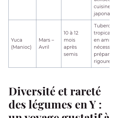
cuisine
japonaise
Tubercule
10 à 12
tropical r
Yuca
Mars –
mois
en amidon
(Manioc)
Avril
après
nécessite
semis
préparati
rigoureus
Diversité et rareté
des légumes en Y :
un voyage gustatif à