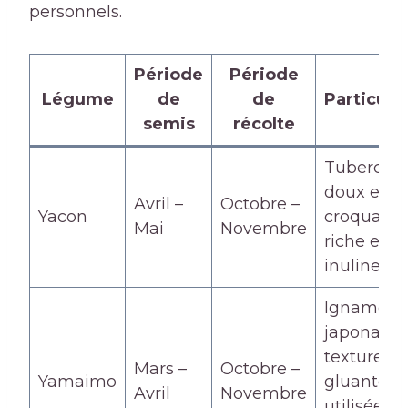
personnels.
Période
Période
Légume
de
de
Particula
semis
récolte
Tubercule
doux et
Avril –
Octobre –
Yacon
croquant,
Mai
Novembre
riche en
inuline
Igname
japonaise
texture
Mars –
Octobre –
Yamaimo
gluante, t
Avril
Novembre
utilisée e