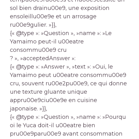
sol bien drainu00e9, une exposition
ensoleillu00e9e et un arrosage
ru00e9gulier. »}},
{« @type »: »Question », »name »: »Le
Yamaimo peut-il u00eatre
consommu00e9 cru
? », »acceptedAnswer »:
{« @type »: »Answer », »text »: »Oui, le
Yamaimo peut u00eatre consommu00e9
cru, souvent ru00e2pu00e9, ce qui donne
une texture gluante unique
appru00e9ciu00e9e en cuisine
japonaise. »}},
{« @type »: »Question », »name »: »Pourqu
oi le Yuca doit-il u00eatre bien
pru00e9paru00e9 avant consommation