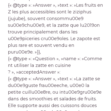
{« @type »: »Answer », »text »: »Les fruits en
Z les plus accessibles sont le ziziphus
(jujube), souvent consommu00e9
su00e9chu00e9, et la zatte que lu2019on
trouve principalement dans les
u00e9piceries cru00e9oles. Le zapote est
plus rare et souvent vendu en
puru00e9e. »}},
{« @type »: »Question », »name »: »Comme
nt utiliser la zatte en cuisine
? », »acceptedAnswer »:
{« @type »: »Answer », »text »: »La zatte se
du00e9guste frau00eeche, u00e0 la
petite cuillu00e8re, ou intu00e9gru00e9e
dans des smoothies et salades de fruits.
Elle supporte aussi des cuissons douces