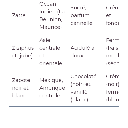
Océan
Sucré,
Crémeu
Indien (La
Zatte
parfum
et
Réunion,
cannelle
fondant
Maurice)
Asie
Ferme
Ziziphus
centrale
Acidulé à
(frais) ou
(Jujube)
et
doux
moelleu
orientale
(séché)
Chocolaté
Crémeu
Zapote
Mexique,
(noir) et
(noir) et
noir et
Amérique
vanillé
ferme
blanc
centrale
(blanc)
(blanc)