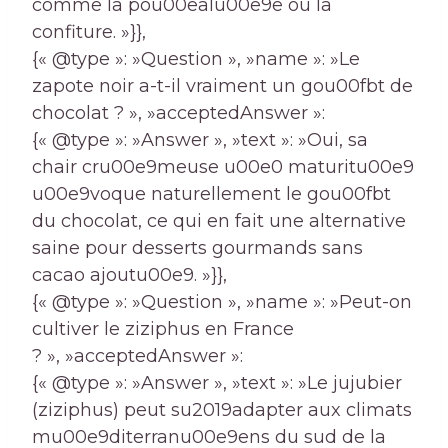
comme la pou00ealu00e9e ou la
confiture. »}},
{« @type »: »Question », »name »: »Le
zapote noir a-t-il vraiment un gou00fbt de
chocolat ? », »acceptedAnswer »:
{« @type »: »Answer », »text »: »Oui, sa
chair cru00e9meuse u00e0 maturitu00e9
u00e9voque naturellement le gou00fbt
du chocolat, ce qui en fait une alternative
saine pour desserts gourmands sans
cacao ajoutu00e9. »}},
{« @type »: »Question », »name »: »Peut-on
cultiver le ziziphus en France
? », »acceptedAnswer »:
{« @type »: »Answer », »text »: »Le jujubier
(ziziphus) peut su2019adapter aux climats
mu00e9diterranu00e9ens du sud de la