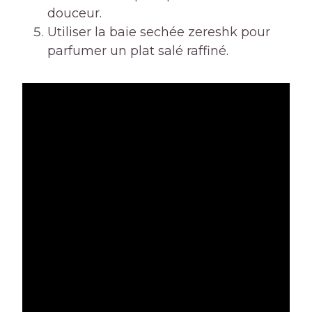
douceur.
Utiliser la baie sechée zereshk pour
parfumer un plat salé raffiné.