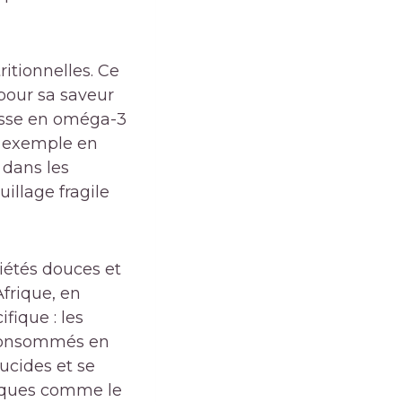
itionnelles. Ce
pour sa saveur
chesse en oméga-3
ar exemple en
 dans les
illage fragile
riétés douces et
Afrique, en
fique : les
e consommés en
ucides et se
piques comme le