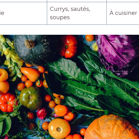
Currys, sautés,
ie
À cuisine
soupes