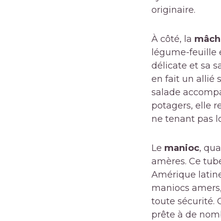
originaire.
À côté, la
mâch
légume-feuille
délicate et sa s
en fait un alli
salade accompa
potagers, elle 
ne tenant pas l
Le
manioc
, qua
amères. Ce tube
Amérique latine
maniocs amers, 
toute sécurité.
prête à de nomb