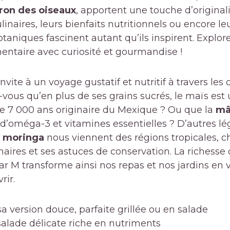
on des oiseaux
, apportent une touche d’origina
inaires, leurs bienfaits nutritionnels ou encore le
otaniques fascinent autant qu’ils inspirent. Explor
entaire avec curiosité et gourmandise !
invite à un voyage gustatif et nutritif à travers les 
z-vous qu’en plus de ses grains sucrés, le maïs est
 de 7 000 ans originaire du Mexique ? Ou que la
mâ
 d’oméga-3 et vitamines essentielles ? D’autres
e
moringa
nous viennent des régions tropicales, 
linaires et ses astuces de conservation. La richess
M transforme ainsi nos repas et nos jardins en v
rir.
sa version douce, parfaite grillée ou en salade
alade délicate riche en nutriments