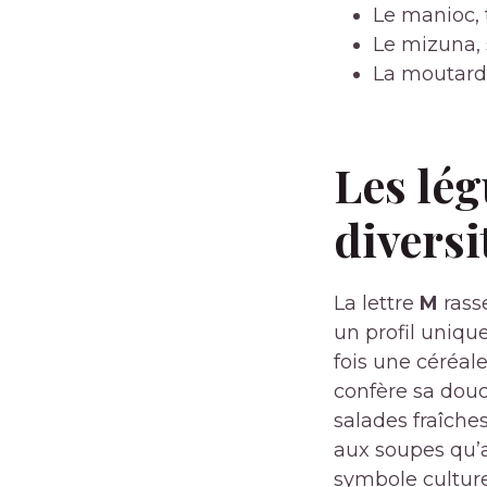
Le manioc, 
Le mizuna, 
La moutarde
Les lé
diversi
La lettre
M
rass
un profil unique
fois une céréale
confère sa douc
salades fraîche
aux soupes qu’au
symbole culture