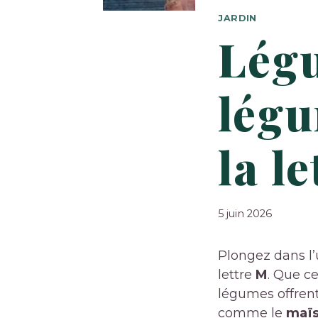
JARDIN
Légu
légu
la l
5 juin 2026
Plongez dans l’
lettre
M
. Que ce
légumes offrent
comme le
maï