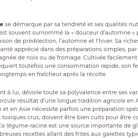
e
se démarque par sa tendreté et ses qualités nutr
 est souvent surnommé la « douceur d’automne » 
aison de prédilection, l’automne et l’hiver. Sa ri
é santé apprécié dans des préparations simples, p
gnée de noix ou de fromage. Cultivée facilement
requiert toutefois une consommation rapide, son feu
ongtemps en fraîcheur après la récolte.
nt à lui, dévoile toute sa polyvalence entre ses va
rcule résultat d’une longue tradition agricole en 
 et en Asie nécessite parfois une préparation spéci
toxiques crus, doivent être bien cuits pour êtr
 Ce légume-racine est une source importante de gl
reuses recettes allant des frites aux galettes ty