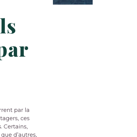
ls
par
rent par la
otagers, ces
. Certains,
 que d’autres,