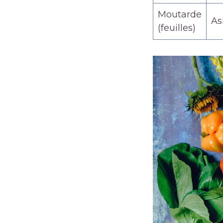
Moutarde
As
(feuilles)