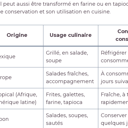
Il peut aussi être transformé en farine ou en tapio
e conservation et son utilisation en cuisine.
Con
Origine
Usage culinaire
cons
Grillé, en salade,
Réfrigérer
xique
soupe
consomme
Salades fraîches,
À consomm
rope
accompagnement
jours suiva
opical (Afrique,
Frites, galettes,
Fraîche, à
érique latine)
farine, tapioca
rapidemen
Salades, soupes,
Conserver 
pon
sautés
quelques j