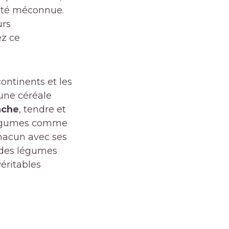
lité méconnue.
urs
ez ce
continents et les
 une céréale
che
, tendre et
 légumes comme
chacun avec ses
e des légumes
éritables