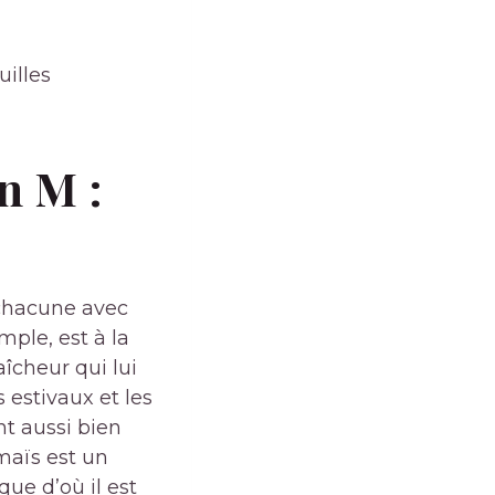
uilles
n M :
chacune avec
mple, est à la
aîcheur qui lui
 estivaux et les
nt aussi bien
 maïs est un
ue d’où il est