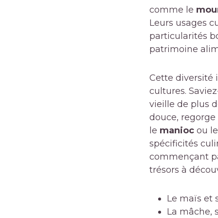
comme le
mour
Leurs usages cul
particularités b
patrimoine alim
Cette diversité 
cultures. Savie
vieille de plus
douce, regorge
le
manioc
ou l
spécificités cu
commençant par 
trésors à découv
Le maïs et 
La mâche, s