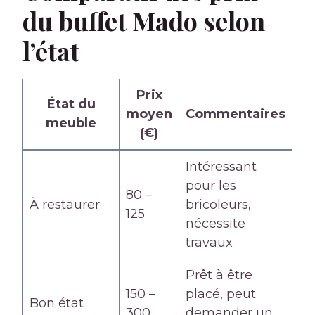
du buffet Mado selon
l’état
Prix
État du
moyen
Commentaires
meuble
(€)
Intéressant
pour les
80 –
À restaurer
bricoleurs,
125
nécessite
travaux
Prêt à être
150 –
placé, peut
Bon état
300
demander un