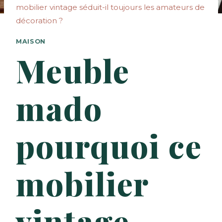
mobilier vintage séduit-il toujours les amateurs de
décoration ?
MAISON
Meuble
mado
pourquoi ce
mobilier
vintage